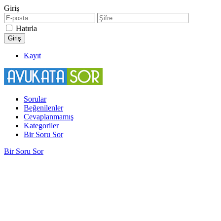
Giriş
Hatırla
Kayıt
Sorular
Beğenilenler
Cevaplanmamış
Kategoriler
Bir Soru Sor
Bir Soru Sor