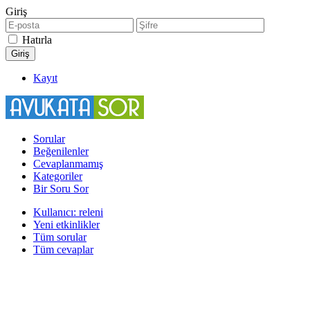
Giriş
Hatırla
Kayıt
Sorular
Beğenilenler
Cevaplanmamış
Kategoriler
Bir Soru Sor
Kullanıcı: releni
Yeni etkinlikler
Tüm sorular
Tüm cevaplar