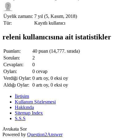
Üyelik zamanı:
7 yıl (5, Kasım, 2018)
Tür:
Kayıtlı kullanıcı
releni kullanıcısına ait istatistikler
Puanları:
40
puan (
14,777
. sırada)
Soruları:
2
Cevapları:
0
Oyları:
0
cevap
Verdiği Oylar:
0
artı oy,
0
eksi oy
Aldığı Oylar:
0
artı oy,
0
eksi oy
İletişim
Kullanım Sözleşmesi
Hakkında
Sitemap Index
S.S.S
Avukata Sor
Powered by
Question2Answer