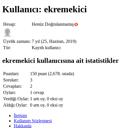
Kullanıcı: ekremekici
Hesap:
Henüz Doğrulanmamış
Üyelik zamanı:
7 yıl (25, Haziran, 2019)
Tür:
Kayıtlı kullanıcı
ekremekici kullanıcısına ait istatistikler
Puanları:
150
puan (
2,678
. sırada)
Soruları:
3
Cevapları:
2
Oyları:
1
cevap
Verdiği Oylar:
1
artı oy,
0
eksi oy
Aldığı Oylar:
0
artı oy,
0
eksi oy
İletişim
Kullanım Sözleşmesi
Hakkında