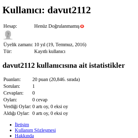
Kullanıcı: davut2112
Hesap:
Henüz Doğrulanmamış
Üyelik zamanı:
10 yıl (19, Temmuz, 2016)
Tür:
Kayıtlı kullanıcı
davut2112 kullanıcısına ait istatistikler
Puanları:
20
puan (
20,846
. sırada)
Soruları:
1
Cevapları:
0
Oyları:
0
cevap
Verdiği Oylar:
0
artı oy,
0
eksi oy
Aldığı Oylar:
0
artı oy,
0
eksi oy
İletişim
Kullanım Sözleşmesi
Hakkında