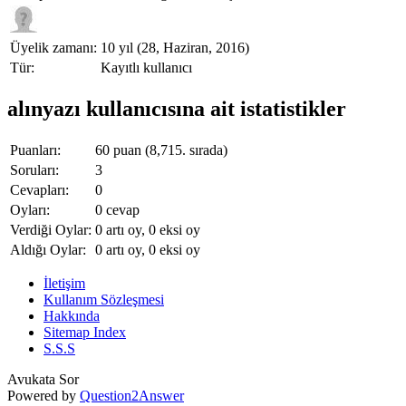
Üyelik zamanı:
10 yıl (28, Haziran, 2016)
Tür:
Kayıtlı kullanıcı
alınyazı kullanıcısına ait istatistikler
Puanları:
60
puan (
8,715
. sırada)
Soruları:
3
Cevapları:
0
Oyları:
0
cevap
Verdiği Oylar:
0
artı oy,
0
eksi oy
Aldığı Oylar:
0
artı oy,
0
eksi oy
İletişim
Kullanım Sözleşmesi
Hakkında
Sitemap Index
S.S.S
Avukata Sor
Powered by
Question2Answer