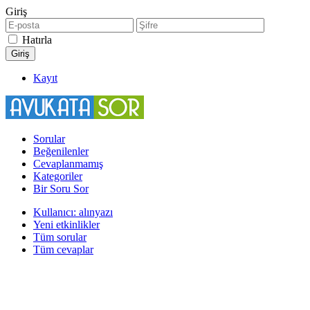
Giriş
Hatırla
Kayıt
Sorular
Beğenilenler
Cevaplanmamış
Kategoriler
Bir Soru Sor
Kullanıcı: alınyazı
Yeni etkinlikler
Tüm sorular
Tüm cevaplar