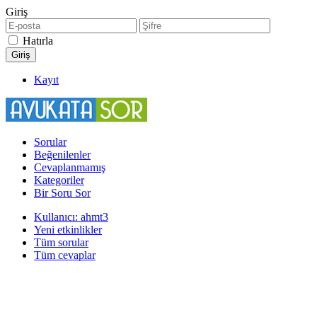
Giriş
Hatırla
Kayıt
Sorular
Beğenilenler
Cevaplanmamış
Kategoriler
Bir Soru Sor
Kullanıcı: ahmt3
Yeni etkinlikler
Tüm sorular
Tüm cevaplar