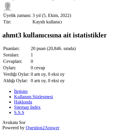
Üyelik zamanı:
3 yıl (5, Ekim, 2022)
Tür:
Kayıtlı kullanıcı
ahmt3 kullanıcısına ait istatistikler
Puanları:
20
puan (
20,846
. sırada)
Soruları:
1
Cevapları:
0
Oyları:
0
cevap
Verdiği Oylar:
0
artı oy,
0
eksi oy
Aldığı Oylar:
0
artı oy,
0
eksi oy
İletişim
Kullanım Sözleşmesi
Hakkında
Sitemap Index
S.S.S
Avukata Sor
Powered by
Question2Answer