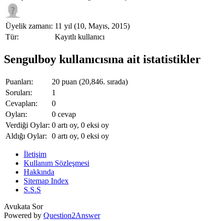
Üyelik zamanı:
11 yıl (10, Mayıs, 2015)
Tür:
Kayıtlı kullanıcı
Sengulboy kullanıcısına ait istatistikler
Puanları:
20
puan (
20,846
. sırada)
Soruları:
1
Cevapları:
0
Oyları:
0
cevap
Verdiği Oylar:
0
artı oy,
0
eksi oy
Aldığı Oylar:
0
artı oy,
0
eksi oy
İletişim
Kullanım Sözleşmesi
Hakkında
Sitemap Index
S.S.S
Avukata Sor
Powered by
Question2Answer