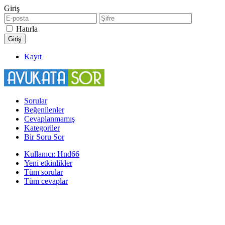
Giriş
Hatırla
Kayıt
Sorular
Beğenilenler
Cevaplanmamış
Kategoriler
Bir Soru Sor
Kullanıcı: Hnd66
Yeni etkinlikler
Tüm sorular
Tüm cevaplar