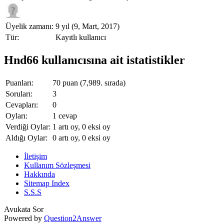
Üyelik zamanı:
9 yıl (9, Mart, 2017)
Tür:
Kayıtlı kullanıcı
Hnd66 kullanıcısına ait istatistikler
Puanları:
70
puan (
7,989
. sırada)
Soruları:
3
Cevapları:
0
Oyları:
1
cevap
Verdiği Oylar:
1
artı oy,
0
eksi oy
Aldığı Oylar:
0
artı oy,
0
eksi oy
İletişim
Kullanım Sözleşmesi
Hakkında
Sitemap Index
S.S.S
Avukata Sor
Powered by
Question2Answer