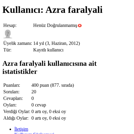
Kullanıcı: Azra faralyali
Hesap:
Henüz Doğrulanmamış
Üyelik zamanı:
14 yıl (3, Haziran, 2012)
Tür:
Kayıtlı kullanıcı
Azra faralyali kullanıcısına ait
istatistikler
Puanları:
400
puan (
877
. sırada)
Soruları:
20
Cevapları:
0
Oyları:
0
cevap
Verdiği Oylar:
0
artı oy,
0
eksi oy
Aldığı Oylar:
0
artı oy,
0
eksi oy
İletişim